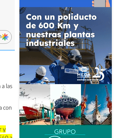
n
 a las
a con
r y
.540 a