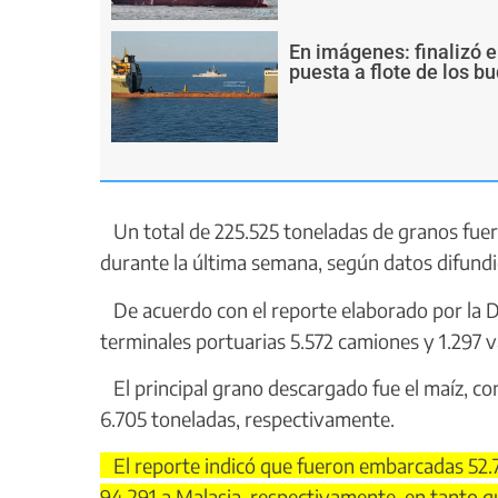
En imágenes: finalizó e
puesta a flote de los 
Un total de 225.525 toneladas de granos fuer
durante la última semana, según datos difundi
De acuerdo con el reporte elaborado por la Di
terminales portuarias 5.572 camiones y 1.297 v
El principal grano descargado fue el maíz, con
6.705 toneladas, respectivamente.
El reporte indicó que fueron embarcadas 52.71
94.291 a Malasia, respectivamente, en tanto q