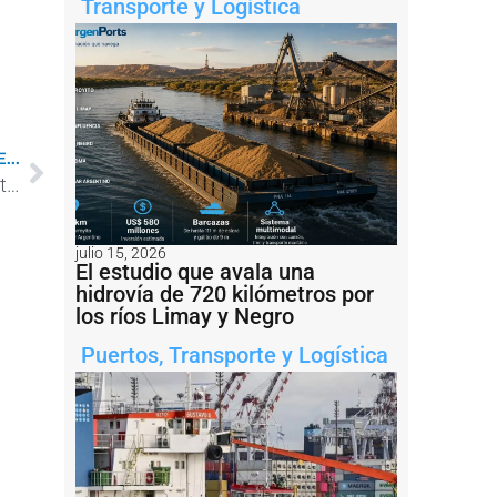
Transporte y Logística
...
Un video muestra, paso a paso, cómo fue el reflotamiento del RUA II en La Plata
julio 15, 2026
El estudio que avala una
hidrovía de 720 kilómetros por
los ríos Limay y Negro
Puertos
,
Transporte y Logística