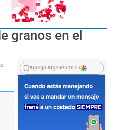
e granos en el
 e
Agregá ArgenPorts en