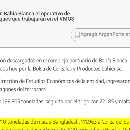
n Bahía Blanca el operativo de
buques que trabajarán en el VMOS
Agregá ArgenPorts e
on descargadas en el complejo portuario de Bahía Blanca
dos hoy por la Bolsa de Cereales y Productos bahiense.
rección de Estudios Económicos de la entidad, ingresaron
agones del ferrocarril.
 196.605 toneladas, seguido por el trigo con 22.185 y malt
0 toneladas de maíz a Bangladesh, 111.963 a Corea del Su
ue de trigo se despacharon 64.600 toneladas a Brasil y 16