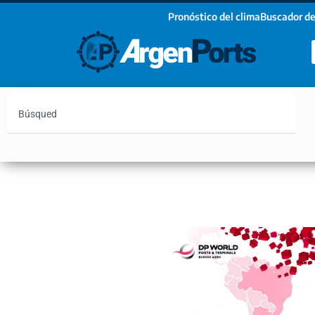
Pronóstico del clima
Buscador de
¡Sumate a nuestro Newsletter!
Nombre
Apellidos
Email
Argentina
Vaca Muerta
Hidrovía
Bahía Blanc
Estoy de acuerdo con las condiciones y políticas d
privacidad.