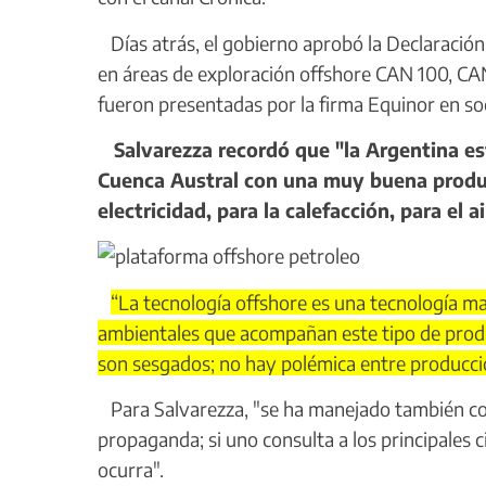
Días atrás, el gobierno aprobó la Declaración
en áreas de exploración offshore CAN 100, CA
fueron presentadas por la firma Equinor en so
Salvarezza recordó que "la Argentina est
Cuenca Austral con una muy buena producc
electricidad, para la calefacción, para el 
“La tecnología offshore es una tecnología m
ambientales que acompañan este tipo de produ
son sesgados; no hay polémica entre producció
Para Salvarezza, "se ha manejado también con
propaganda; si uno consulta a los principales 
ocurra".