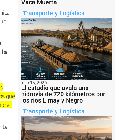
Vaca Muerta
mica
Transporte y Logística
que
a
 la
julio 15, 2026
os
El estudio que avala una
hidrovía de 720 kilómetros por
os que
los ríos Limay y Negro
mpre".
Transporte y Logística
ente