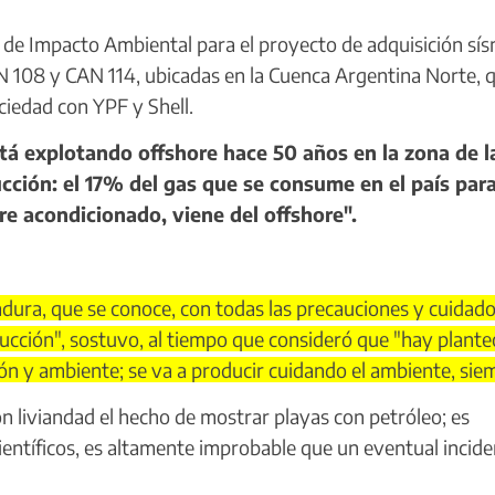
 de Impacto Ambiental para el proyecto de adquisición sís
N 108 y CAN 114, ubicadas en la Cuenca Argentina Norte, 
ciedad con YPF y Shell.
á explotando offshore hace 50 años en la zona de l
ión: el 17% del gas que se consume en el país para
aire acondicionado, viene del offshore".
adura, que se conoce, con todas las precauciones y cuidad
cción", sostuvo, al tiempo que consideró que "hay plante
n y ambiente; se va a producir cuidando el ambiente, sie
 liviandad el hecho de mostrar playas con petróleo; es
científicos, es altamente improbable que un eventual incid