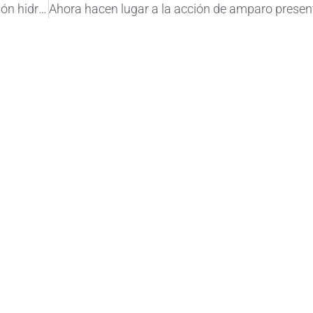
Capitanes de Pesca cuestiona la exploración hidrocarburífera en el Mar Argentino