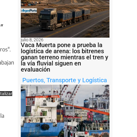
"
julio 8, 2026
Vaca Muerta pone a prueba la
ros".
logística de arena: los bitrenes
ganan terreno mientras el tren y
abajan
la vía fluvial siguen en
evaluación
Puertos
,
Transporte y Logística
talizar
la