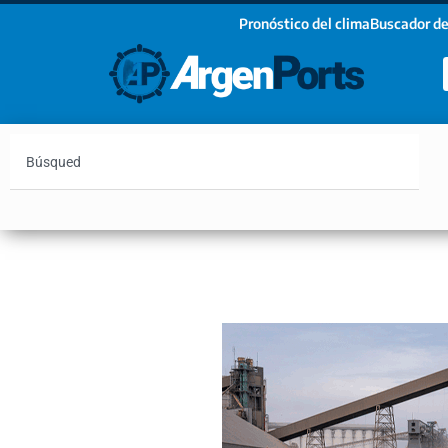
Pronóstico del clima
Buscador de
¡Sumate a nuestro Newsletter!
Nombre
Apellidos
Email
Argentina
Vaca Muerta
Hidrovía
Bahía Blanc
Estoy de acuerdo con las condiciones y políticas d
privacidad.