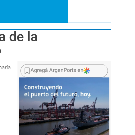
 de la
o
haría
Agregá ArgenPorts en