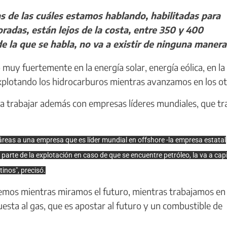
s de las cuáles estamos hablando, habilitadas para
oradas, están lejos de la costa, entre 350 y 400
e la que se habla, no va a existir de ninguna manera
 muy fuertemente en la energía solar, energía eólica, en la
explotando los hidrocarburos mientras avanzamos en los ot
 a trabajar además con empresas líderes mundiales, que tr
reas a una empresa que es líder mundial en offshore -la empresa estatal
arte de la explotación en caso de que se encuentre petróleo, la va a capi
tinos", precisó.
mos mientras miramos el futuro, mientras trabajamos en 
esta al gas, que es apostar al futuro y un combustible de