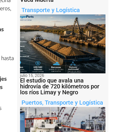
eros,
Transporte y Logística
as
 hasta
julio 15, 2026
jes
El estudio que avala una
hidrovía de 720 kilómetros por
es
los ríos Limay y Negro
Puertos
,
Transporte y Logística
s