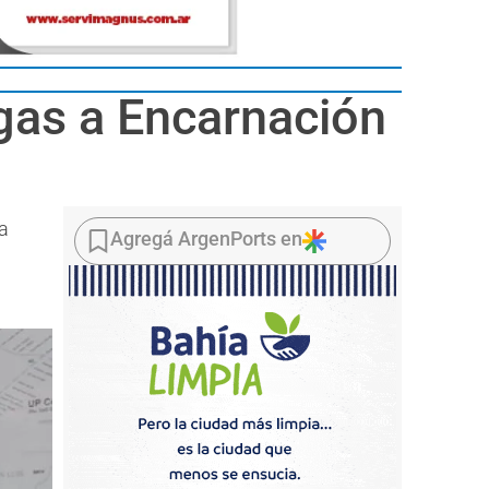
rgas a Encarnación
ta
Agregá ArgenPorts en