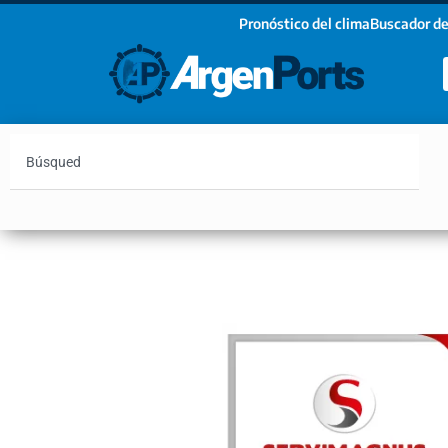
Pronóstico del clima
Buscador de
¡Sumate a nuestro Newsletter!
Nombre
Apellidos
Email
Argentina
Vaca Muerta
Hidrovía
Bahía Blanc
Estoy de acuerdo con las condiciones y políticas d
privacidad.