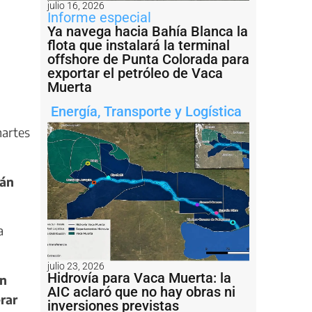
julio 16, 2026
Informe especial
Ya navega hacia Bahía Blanca la
flota que instalará la terminal
offshore de Punta Colorada para
exportar el petróleo de Vaca
Muerta
Energía
,
Transporte y Logística
martes
rán
a
julio 23, 2026
Hidrovía para Vaca Muerta: la
on
AIC aclaró que no hay obras ni
rar
inversiones previstas