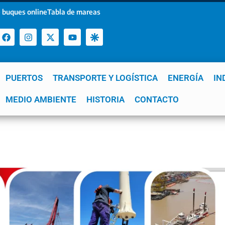
 buques online
Tabla de mareas
PUERTOS
TRANSPORTE Y LOGÍSTICA
ENERGÍA
IN
a
MEDIO AMBIENTE
YPF
GNL
Mar del Plata
HISTORIA
Patagonia
CONTACTO
Quequén
e