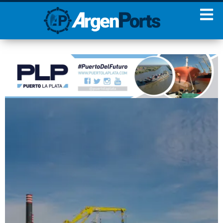
¡Sumate a nuestro
Newsletter!
Nombre
Apellidos
Email
Estoy de acuerdo con las
condiciones y políticas de
privacidad.