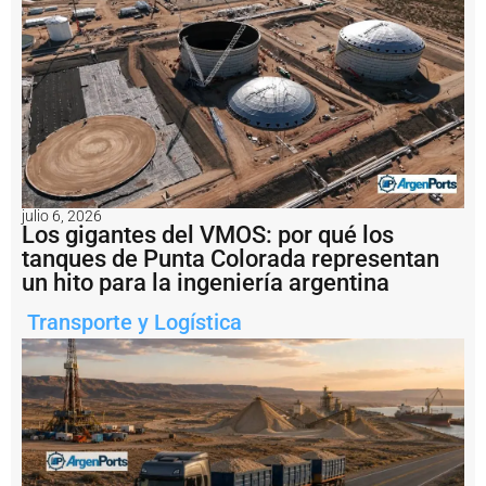
e
l
t
r
á
n
s
it
o
d
e
julio 6, 2026
b
Los gigantes del VMOS: por qué los
u
tanques de Punta Colorada representan
q
un hito para la ingeniería argentina
u
e
Transporte y Logística
s
y
s
u
p
e
r
v
i