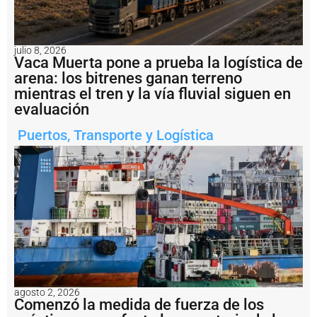
s
ó
6
6
julio 8, 2026
m
Vaca Muerta pone a prueba la logística de
o
arena: los bitrenes ganan terreno
v
mientras el tren y la vía fluvial siguen en
i
evaluación
m
i
Puertos
,
Transporte y Logística
e
n
t
o
s
e
n
l
a
H
i
d
r
agosto 2, 2026
o
Comenzó la medida de fuerza de los
v