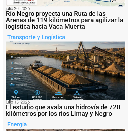
s
t
julio 20, 2026
a
Río Negro proyecta una Ruta de las
b
Arenas de 119 kilómetros para agilizar la
l
logística hacia Vaca Muerta
e
c
Transporte y Logística
i
m
i
e
n
t
o
p
r
o
g
r
e
julio 15, 2026
El estudio que avala una hidrovía de 720
s
i
kilómetros por los ríos Limay y Negro
v
o
Energía
d