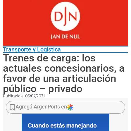
Transporte y Logística
Trenes de carga: los
actuales concesionarios, a
favor de una articulación
público – privado
Publicado el
05/07/2021
Las
empresas
Agregá ArgenPorts en
se
pronunciaron
a
favor