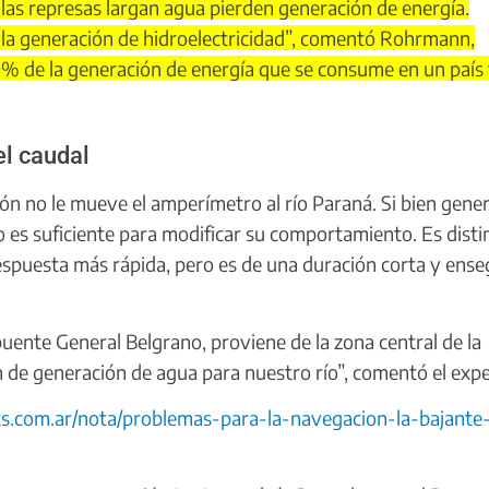
 las represas largan agua pierden generación de energía.
 la generación de hidroelectricidad”, comentó Rohrmann,
% de la generación de energía que se consume en un país
el caudal
n no le mueve el amperímetro al río Paraná. Si bien gene
 no es suficiente para modificar su comportamiento. Es distin
respuesta más rápida, pero es de una duración corta y ens
uente General Belgrano, proviene de la zona central de la
ón de generación de agua para nuestro río”, comentó el expe
ts.com.ar/nota/problemas-para-la-navegacion-la-bajante