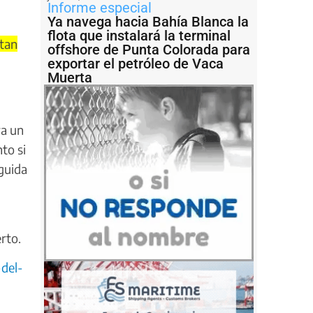
Informe especial
Ya navega hacia Bahía Blanca la
flota que instalará la terminal
 tan
offshore de Punta Colorada para
exportar el petróleo de Vaca
Muerta
ra un
to si
eguida
rto.
-del-