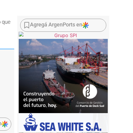
ó que
Agregá ArgenPorts en
n