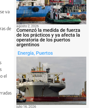
 se va
agosto 2, 2026
ras de
Comenzó la medida de fuerza
de los prácticos y ya afecta la
operatoria de los puertos
argentinos
Energía
,
Puertos
s
s
o el
erradas
julio 16, 2026