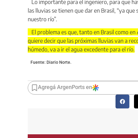
Lo importante para el ingeniero, para que ha
las lluvias se tienen que dar en Brasil, “ya qu
nuestro río”.
El problema es que, tanto en Brasil como en Ar
quiere decir que las próximas lluvias van a re
húmedo, va a ir el agua excedente para el río.
Fuente: Diario Norte.
Agregá ArgenPorts en