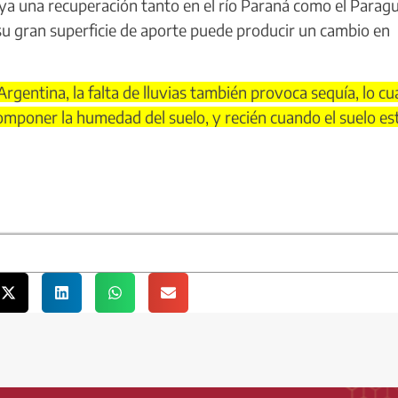
ya una recuperación tanto en el río Paraná como el Parag
e su gran superficie de aporte puede producir un cambio en
gentina, la falta de lluvias también provoca sequía, lo cu
componer la humedad del suelo, y recién cuando el suelo es