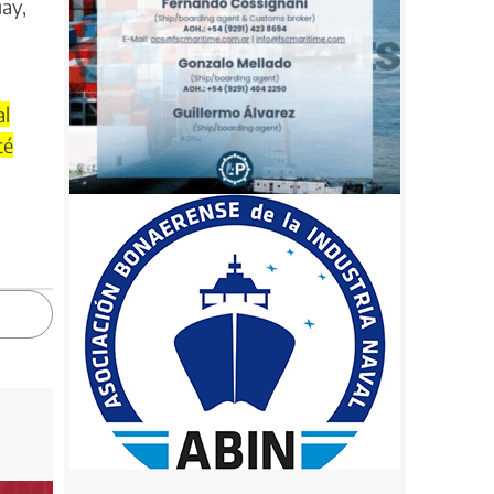
uay,
al
té