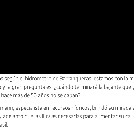
os según el hidrómetro de Barranqueras, estamos con la 
o y la gran pregunta es: ¿cuándo terminará la bajante que 
e hace más de 50 años no se daban?
nn, especialista en recursos hídricos, brindó su mirada 
, y adelantó que las lluvias necesarias para aumentar su cau
sil.