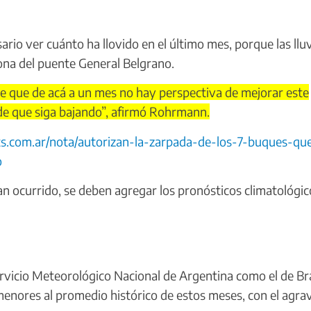
rio ver cuánto ha llovido en el último mes, porque las llu
zona del puente General Belgrano.
e que de acá a un mes no hay perspectiva de mejorar este
de que siga bajando”, afirmó Rohrmann.
ts.com.ar/nota/autorizan-la-zarpada-de-los-7-buques-qu
o
an ocurrido, se deben agregar los pronósticos climatológic
vicio Meteorológico Nacional de Argentina como el de Bra
 menores al promedio histórico de estos meses, con el agra