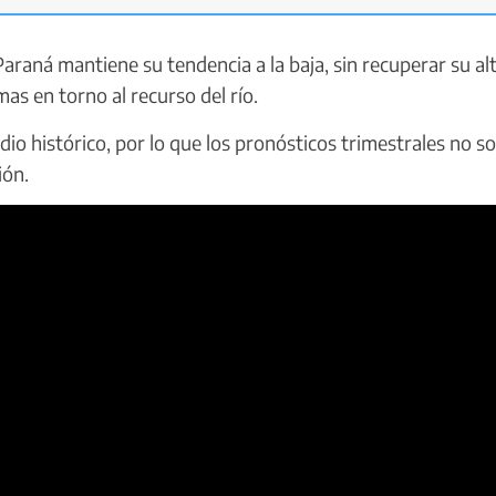
raná mantiene su tendencia a la baja, sin recuperar su al
s en torno al recurso del río.
o histórico, por lo que los pronósticos trimestrales no s
ión.