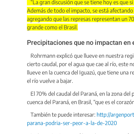
“La gran discusión que se tiene hoy es que si
Además de todo el impacto, se está afectando
agregando que las represas representan un 70
grande como el Brasil.
Precipitaciones que no impactan en 
Rohrmann explicó que llueve en nuestra regió
cierto caudal, por el agua que cae al río, este
llueve en la cuenca del Iguazú, que tiene una 
el río vuelve a bajar.
El 70% del caudal del Paraná, en la zona del p
cuenca del Paraná, en Brasil, “que es el coraz
También te puede interesar:
http://argenpor
parana-podria-ser-peor-a-la-de-2020