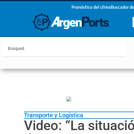
Pronóstico del clima
Buscador de
¡Sumate a nuestro Newsletter!
Nombre
Apellidos
Email
Argentina
Vaca Muerta
Hidrovía
Bahía Blanc
Estoy de acuerdo con las condiciones y políticas d
privacidad.
Transporte y Logística
Video: “La situaci