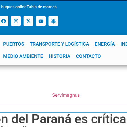
 buques online
Tabla de mareas
PUERTOS
TRANSPORTE Y LOGÍSTICA
ENERGÍA
IN
a
MEDIO AMBIENTE
YPF
GNL
Mar del Plata
HISTORIA
Patagonia
CONTACTO
Quequén
e
ón del Paraná es crític