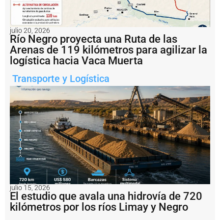
Notas
relacionadas
G
julio 20, 2026
Río Negro proyecta una Ruta de las
o
l
Arenas de 119 kilómetros para agilizar la
d
logística hacia Vaca Muerta
w
i
Transporte y Logística
n
d
p
r
o
v
e
e
r
á
a
e
julio 15, 2026
r
El estudio que avala una hidrovía de 720
o
kilómetros por los ríos Limay y Negro
g
e