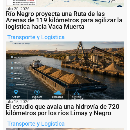
a
c
julio 20, 2026
i
Río Negro proyecta una Ruta de las
ó
Arenas de 119 kilómetros para agilizar la
n
logística hacia Vaca Muerta
d
e
Transporte y Logística
l
a
h
i
s
t
ó
ri
c
a
T
e
r
julio 15, 2026
El estudio que avala una hidrovía de 720
m
i
kilómetros por los ríos Limay y Negro
n
a
Transporte y Logística
l