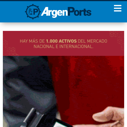
¡Sumate a nuestro
Newsletter!
Nombre
Apellidos
Email
Estoy de acuerdo con las
condiciones y políticas de
privacidad.