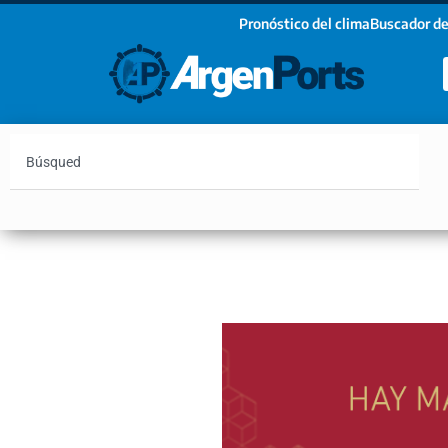
Pronóstico del clima
Buscador de
¡Sumate a nuestro Newsletter!
Nombre
Apellidos
Email
Argentina
Vaca Muerta
Hidrovía
Bahía Blanc
Estoy de acuerdo con las condiciones y políticas d
privacidad.