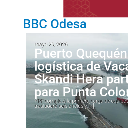
BBC Odesa
mayo 29, 2026
Puerto Quequén 
logística de Vac
Skandi Hera par
para Punta Colo
YPF completó la primera carga de equipo
trasladará seis anclas y […]