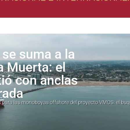
se suma a la
a Muerta: el
tió con anclas
rada
s para las monoboyas offshore del proyecto VMOS: el bu