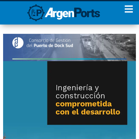
¡Sumate a nuestro
Newsletter!
Nombre
Apellidos
Email
Estoy de acuerdo con las
condiciones y políticas de
privacidad.