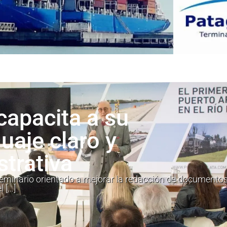
capacita a su
uaje claro y
strativa
minario orientado a mejorar la redacción de documentos
l […]