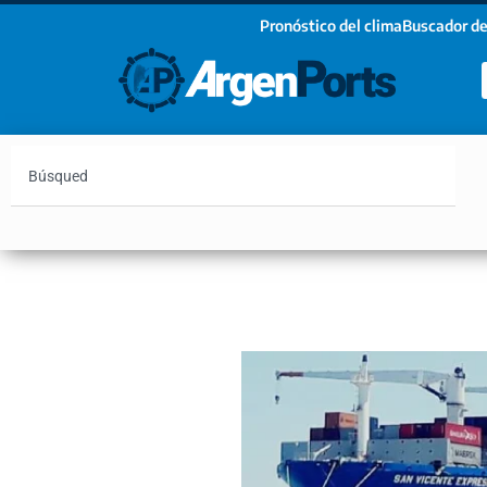
Pronóstico del clima
Buscador de
¡Sumate a nuestro Newsletter!
Nombre
Apellidos
Email
Argentina
Vaca Muerta
Hidrovía
Bahía Blanc
Estoy de acuerdo con las condiciones y políticas d
privacidad.