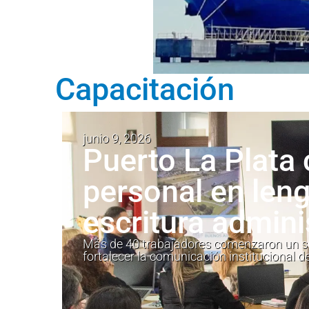
Capacitación
junio 9, 2026
Puerto La Plata 
personal en leng
escritura admini
Más de 40 trabajadores comenzaron un se
fortalecer la comunicación institucional de