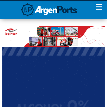
¡Sumate a nuestro
Newsletter!
Nombre
Apellidos
Email
Estoy de acuerdo con las
condiciones y políticas de
privacidad.