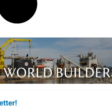
tter!