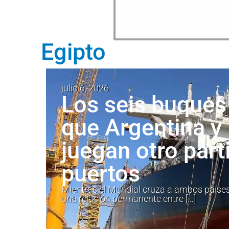
Egipto
julio 6, 2026
Los seis buques
que Argentina y
juegan otro part
puertos
Mientras el Mundial cruza a ambos países
una relación permanente entre […]