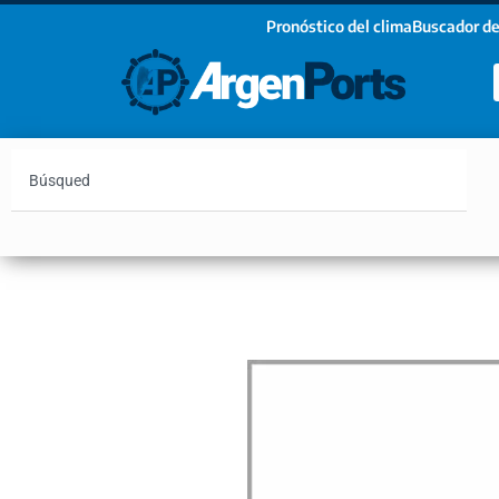
Pronóstico del clima
Buscador de
¡Sumate a nuestro Newsletter!
Nombre
Apellidos
Email
Argentina
Vaca Muerta
Hidrovía
Bahía Blanc
Estoy de acuerdo con las condiciones y políticas d
privacidad.