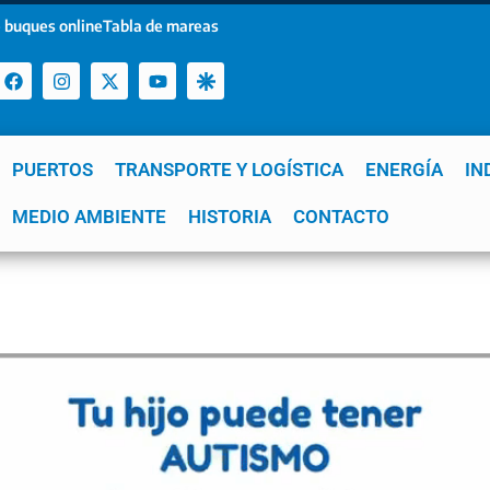
 buques online
Tabla de mareas
PUERTOS
TRANSPORTE Y LOGÍSTICA
ENERGÍA
IN
a
MEDIO AMBIENTE
YPF
GNL
Mar del Plata
HISTORIA
Patagonia
CONTACTO
Quequén
e