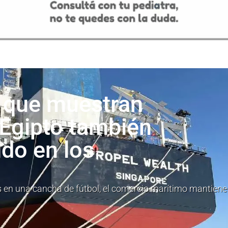
 que muestran
 Egipto también
ido en los
 en una cancha de fútbol, el comercio marítimo mantiene