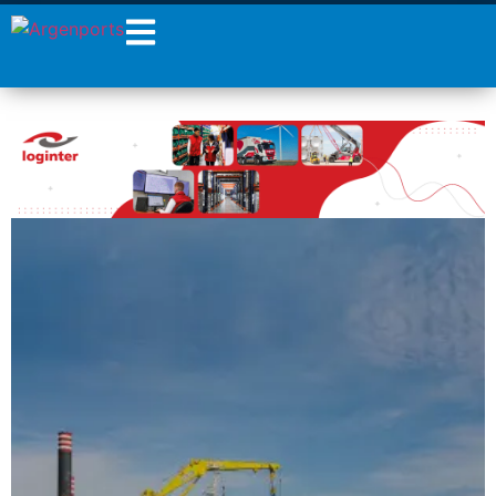
¡Sumate a nuestro
Newsletter!
Nombre
Apellidos
Email
Estoy de acuerdo con las
condiciones y políticas de
privacidad.