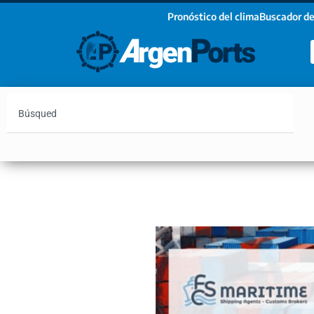
Pronóstico del clima
Buscador de
¡Sumate a nuestro Newsletter!
Nombre
Apellidos
Email
Argentina
Vaca Muerta
Hidrovía
Bahía Blanc
Estoy de acuerdo con las condiciones y políticas d
privacidad.