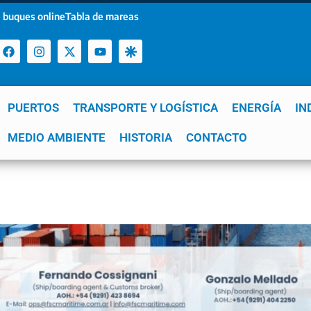
 buques online
Tabla de mareas
PUERTOS
TRANSPORTE Y LOGÍSTICA
ENERGÍA
IN
a
MEDIO AMBIENTE
YPF
GNL
Mar del Plata
HISTORIA
Patagonia
CONTACTO
Quequén
e