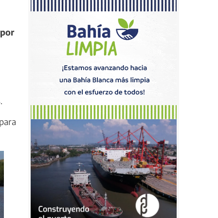
 por
s
.
 para