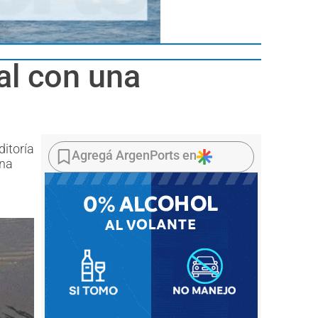
nal con una
ditoría
Agregá ArgenPorts en
una