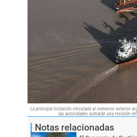
La principal licitación vinculada al comercio exterior ar
las autoridades sumarán una revisión in
Notas relacionadas