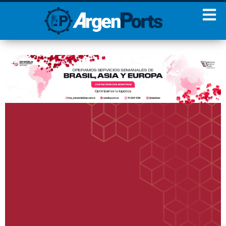
¡Sumate a nuestro
Newsletter!
Nombre
Apellidos
Email
Estoy de acuerdo con las
condiciones y políticas de
privacidad.