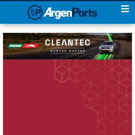
¡Sumate a nuestro
Newsletter!
Nombre
Apellidos
Email
Estoy de acuerdo con las
condiciones y políticas de
privacidad.