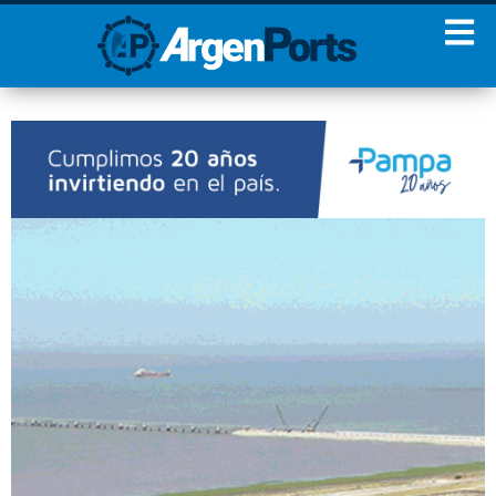
¡Sumate a nuestro
Newsletter!
Nombre
Apellidos
Email
Estoy de acuerdo con las
condiciones y políticas de
privacidad.