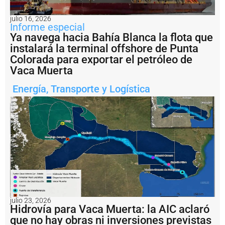
U
.
julio 16, 2026
c
Informe especial
o
Ya navega hacia Bahía Blanca la flota que
m
instalará la terminal offshore de Punta
o
Colorada para exportar el petróleo de
p
Vaca Muerta
r
o
Energía
,
Transporte y Logística
v
e
e
d
o
r
d
e
G
L
P
p
a
julio 23, 2026
r
Hidrovía para Vaca Muerta: la AIC aclaró
a
que no hay obras ni inversiones previstas
B