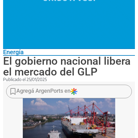
Energía
El gobierno nacional libera
el mercado del GLP
Publicado el
25/01/2025
El
Gobierno
Agregá ArgenPorts en
Nacional
anunció
la
desregulación
del
mercado
del
Gas