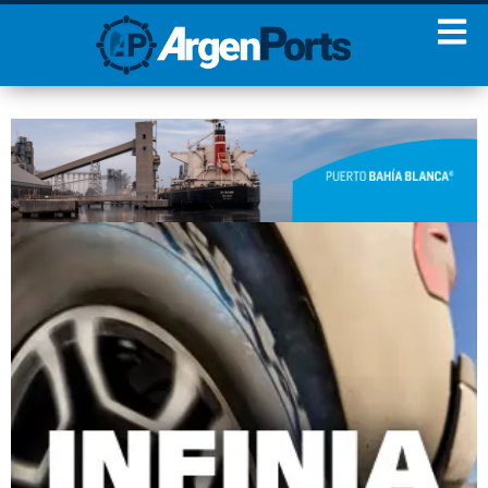
¡Sumate a nuestro
Newsletter!
Nombre
Apellidos
Email
Estoy de acuerdo con las
condiciones y políticas de
privacidad.