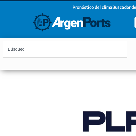
Pronóstico del clima
Buscador de
¡Sumate a nuestro Newsletter!
Nombre
Apellidos
Email
Argentina
Vaca Muerta
Hidrovía
Bahía Blanc
Estoy de acuerdo con las condiciones y políticas d
privacidad.