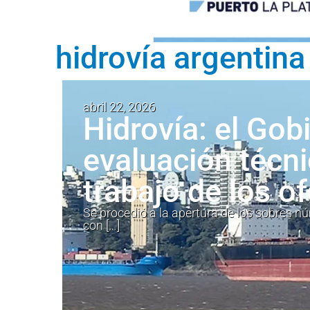
hidrovía argentina 
abril 22, 2026
Hidrovía: el Gobi
evaluación técni
trabajo de los o
Se procedió a la apertura de los sobres n
con […]