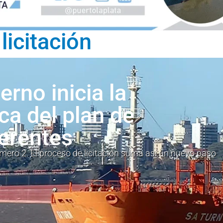
licitación
erno inicia la
ca del plan de
ferentes
úmero 2. El proceso de licitación suma así un nuevo paso