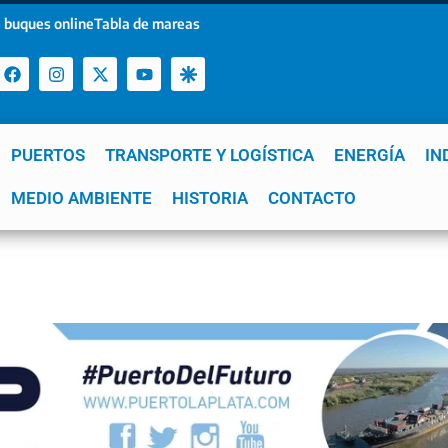
 buques online
Tabla de mareas
PUERTOS
TRANSPORTE Y LOGÍSTICA
ENERGÍA
IN
a
MEDIO AMBIENTE
YPF
GNL
Mar del Plata
HISTORIA
Patagonia
CONTACTO
Quequén
e