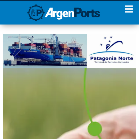
¡Sumate a nuestro
Newsletter!
Nombre
Apellidos
Email
Estoy de acuerdo con las
condiciones y políticas de
privacidad.