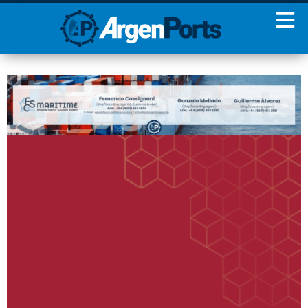
¡Sumate a nuestro
Newsletter!
Nombre
Apellidos
Email
Estoy de acuerdo con las
condiciones y políticas de
privacidad.