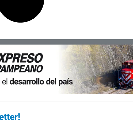
tter!