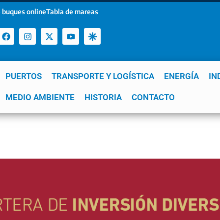
 buques online
Tabla de mareas
PUERTOS
TRANSPORTE Y LOGÍSTICA
ENERGÍA
IN
a
MEDIO AMBIENTE
YPF
GNL
Mar del Plata
HISTORIA
Patagonia
CONTACTO
Quequén
e