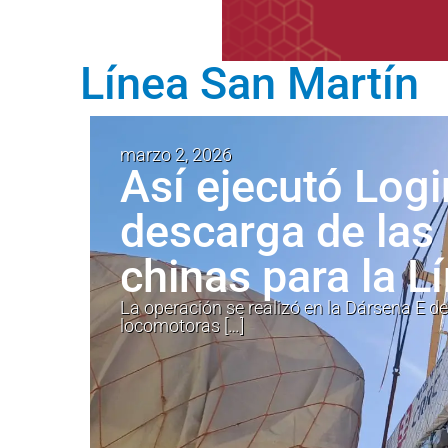
Línea San Martín
marzo 2, 2026
Así ejecutó Logi
descarga de las
chinas para la L
La operación se realizó en la Dársena E de
locomotoras […]