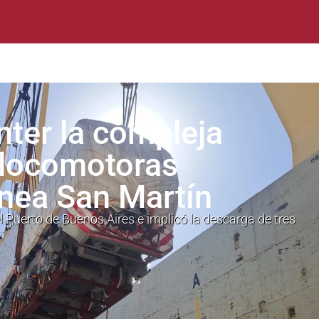
nter la compleja
 locomotoras
ínea San Martín
l Puerto de Buenos Aires e implicó la descarga de tres