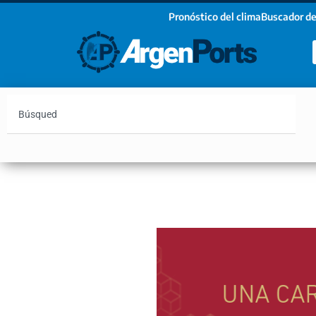
Pronóstico del clima
Buscador de
¡Sumate a nuestro Newsletter!
Nombre
Apellidos
Email
Argentina
Vaca Muerta
Hidrovía
Bahía Blanc
Estoy de acuerdo con las condiciones y políticas d
privacidad.