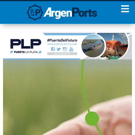
¡Sumate a nuestro
Newsletter!
Nombre
Apellidos
Email
Estoy de acuerdo con las
condiciones y políticas de
privacidad.