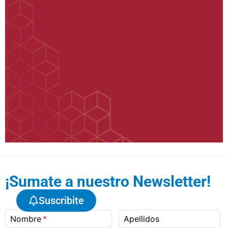
¡Sumate a nuestro Newsletter!
Suscribite
Nombre
Apellidos