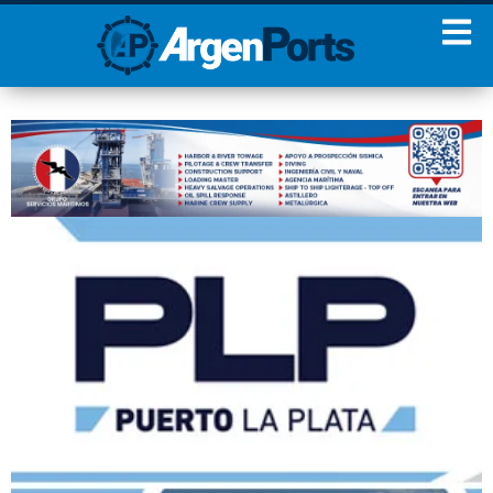
¡Sumate a nuestro
Newsletter!
Nombre
Apellidos
Email
Estoy de acuerdo con las
condiciones y políticas de
privacidad.