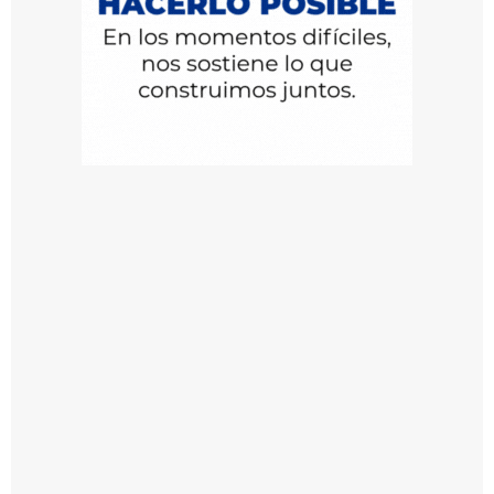
p
ci
ó
n
d
el
U
r
u
g
u
a
y