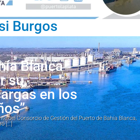
si Burgos
hía Blanca
r su
argas en los
ños”
nte del Consorcio de Gestión del Puerto de Bahía Blanca,
ó […]