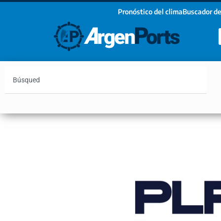
Pronóstico del clima
Buscador de
¡Sumate a nuestro Newsletter!
Nombre
Apellidos
Email
Argentina
Vaca Muerta
Hidrovía
Bahía Blanc
Estoy de acuerdo con las condiciones y políticas d
privacidad.