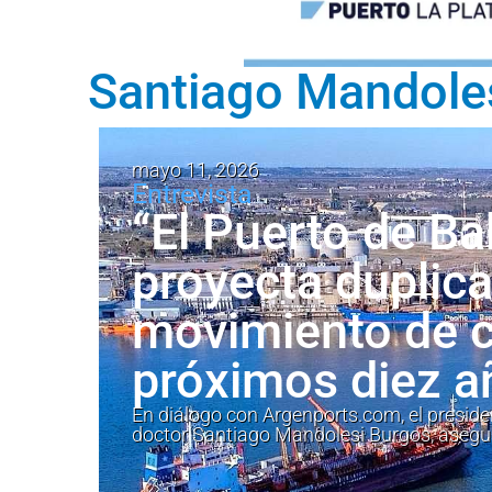
Santiago Mandole
mayo 11, 2026
Entrevista
“El Puerto de Ba
proyecta duplica
movimiento de c
próximos diez a
En diálogo con Argenports.com, el preside
doctor Santiago Mandolesi Burgos, asegur