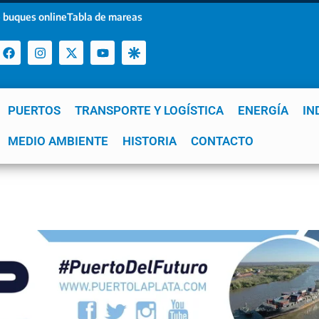
 buques online
Tabla de mareas
PUERTOS
TRANSPORTE Y LOGÍSTICA
ENERGÍA
IN
a
MEDIO AMBIENTE
YPF
GNL
Mar del Plata
HISTORIA
Patagonia
CONTACTO
Quequén
e