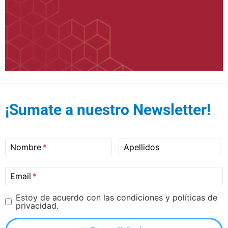
¡Sumate a nuestro Newsletter!
Nombre
Apellidos
Email
Estoy de acuerdo con las condiciones y políticas de
privacidad.