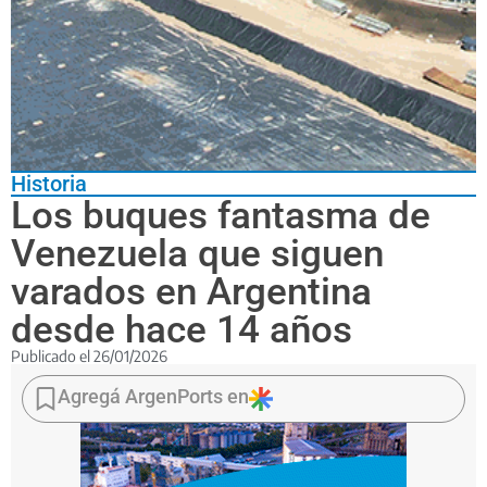
Historia
Los buques fantasma de
Venezuela que siguen
varados en Argentina
desde hace 14 años
Publicado el
26/01/2026
Dos
petroleros
Agregá ArgenPorts en
encargados
por
la
estatal