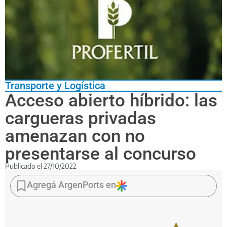
Transporte y Logística
Acceso abierto híbrido: las
cargueras privadas
amenazan con no
presentarse al concurso
Publicado el
27/10/2022
Están
insatisfechas
Agregá ArgenPorts en
con
las
condiciones
del