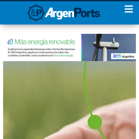
¡Sumate a nuestro
Newsletter!
Nombre
Apellidos
Email
Estoy de acuerdo con las
condiciones y políticas de
privacidad.