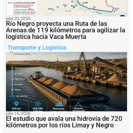
B
a
h
í
julio 20, 2026
Río Negro proyecta una Ruta de las
a
B
Arenas de 119 kilómetros para agilizar la
l
logística hacia Vaca Muerta
a
n
Transporte y Logística
c
a
e
l
o
p
e
r
a
ti
v
o
julio 15, 2026
d
El estudio que avala una hidrovía de 720
e
kilómetros por los ríos Limay y Negro
p
u