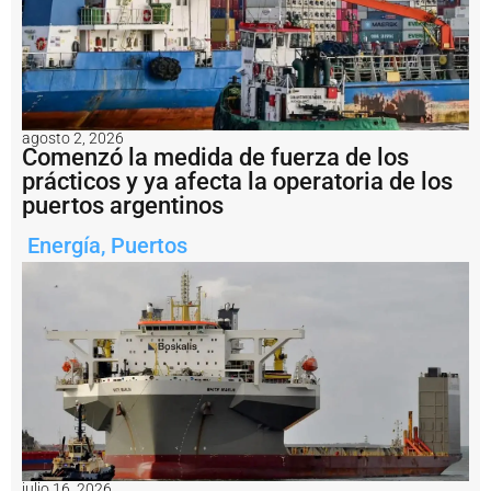
a
b
a
j
a
r
á
agosto 2, 2026
n
Comenzó la medida de fuerza de los
e
prácticos y ya afecta la operatoria de los
n
puertos argentinos
e
l
Energía
,
Puertos
V
M
O
S
R
e
c
o
m
i
e
n
julio 16, 2026