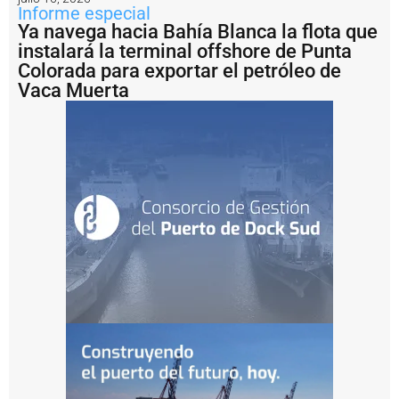
d
Informe especial
a
Ya navega hacia Bahía Blanca la flota que
n
instalará la terminal offshore de Punta
e
v
Colorada para exportar el petróleo de
it
Vaca Muerta
a
r
l
a
n
a
v
e
g
a
c
i
ó
n
n
o
c
t
u