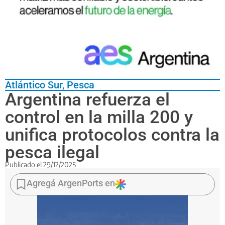
Atlántico Sur
,
Pesca
Argentina refuerza el
control en la milla 200 y
unifica protocolos contra la
pesca ilegal
Publicado el
29/12/2025
Organismos
nacionales
Agregá ArgenPorts en
acordaron
criterios
operativos
y