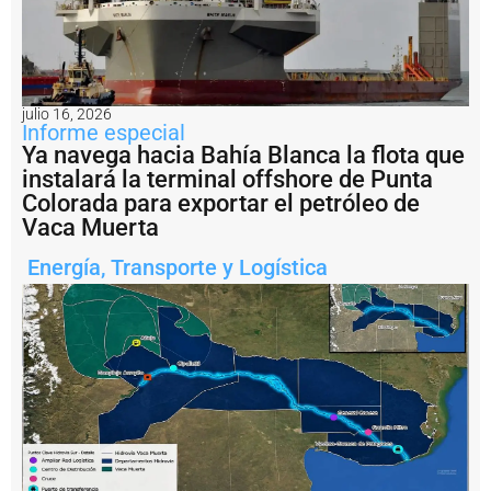
a
e
l
e
c
t
julio 16, 2026
Informe especial
r
ó
Ya navega hacia Bahía Blanca la flota que
n
instalará la terminal offshore de Punta
i
Colorada para exportar el petróleo de
c
Vaca Muerta
a
i
Energía
,
Transporte y Logística
n
t
e
r
n
a
c
i
o
n
a
l