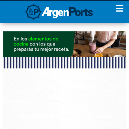
¡Sumate a nuestro
Newsletter!
Nombre
Apellidos
Email
Estoy de acuerdo con las
condiciones y políticas de
privacidad.