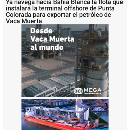
Ya navega hacia Bahía Blanca la flota que
a
instalará la terminal offshore de Punta
P
Colorada para exportar el petróleo de
u
Vaca Muerta
e
r
t
o
Q
u
e
q
u
é
n
p
r
e
s
e
n
t
ó
p
r