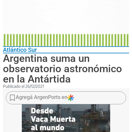
Atlántico Sur
Argentina suma un
observatorio astronómico
en la Antártida
Publicado el
26/12/2021
Podrá
detectar
Agregá ArgenPorts en
exoplanetas
y
otros
cuerpos
celestes
que