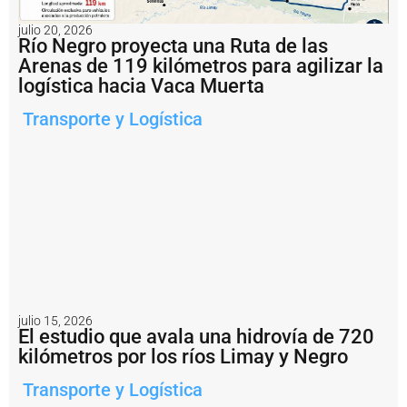
t
a
julio 20, 2026
b
Río Negro proyecta una Ruta de las
l
Arenas de 119 kilómetros para agilizar la
e
logística hacia Vaca Muerta
c
i
Transporte y Logística
m
i
e
n
t
o
p
r
o
g
r
e
s
julio 15, 2026
i
El estudio que avala una hidrovía de 720
v
kilómetros por los ríos Limay y Negro
o
d
Transporte y Logística
e