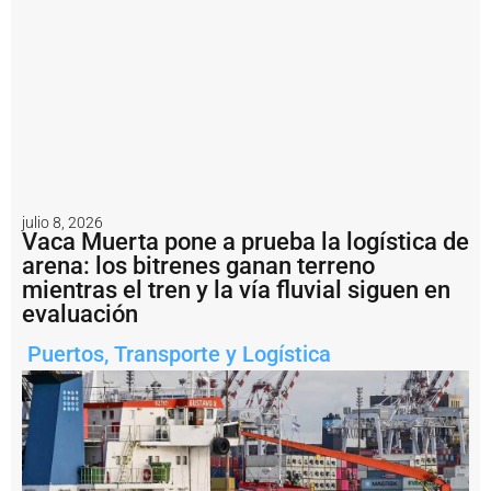
l
t
r
á
n
s
it
o
d
e
b
julio 8, 2026
u
Vaca Muerta pone a prueba la logística de
q
arena: los bitrenes ganan terreno
u
e
mientras el tren y la vía fluvial siguen en
s
evaluación
y
s
Puertos
,
Transporte y Logística
u
p
e
r
v
i
s