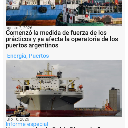
ó
6
6
m
o
agosto 2, 2026
v
Comenzó la medida de fuerza de los
i
prácticos y ya afecta la operatoria de los
m
i
puertos argentinos
e
n
Energía
,
Puertos
t
o
s
e
n
l
a
H
i
d
r
o
julio 16, 2026
v
Informe especial
í