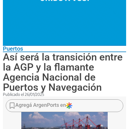
Puertos
Así será la transición entre
la AGP y la flamante
Agencia Nacional de
Puertos y Navegación
Publicado el
26/01/2025
Mes
a
Agregá ArgenPorts en
mes
se
deberán
reportar