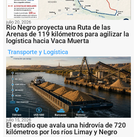
g
a
l:
A
julio 20, 2026
r
Río Negro proyecta una Ruta de las
g
Arenas de 119 kilómetros para agilizar la
e
logística hacia Vaca Muerta
n
ti
Transporte y Logística
n
a
i
m
p
u
s
o
u
n
a
m
u
julio 15, 2026
El estudio que avala una hidrovía de 720
lt
a
kilómetros por los ríos Limay y Negro
d