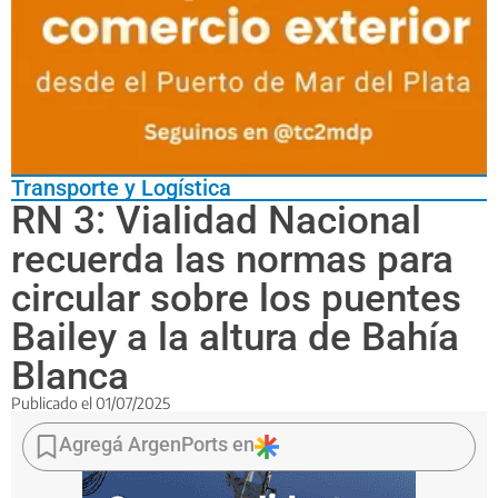
Transporte y Logística
RN 3: Vialidad Nacional
recuerda las normas para
circular sobre los puentes
Bailey a la altura de Bahía
Blanca
Publicado el
01/07/2025
Las
autoridades
Agregá ArgenPorts en
refuerzan
las