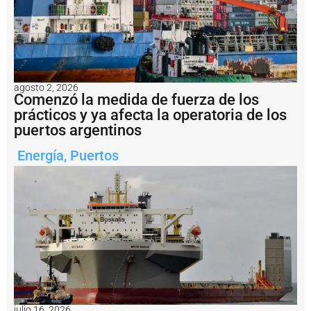
1
.
2
m
il
l
o
agosto 2, 2026
n
Comenzó la medida de fuerza de los
e
prácticos y ya afecta la operatoria de los
s
puertos argentinos
a
l
Energía
,
Puertos
b
u
q
u
e
H
a
i
X
i
a
n
g
julio 16, 2026