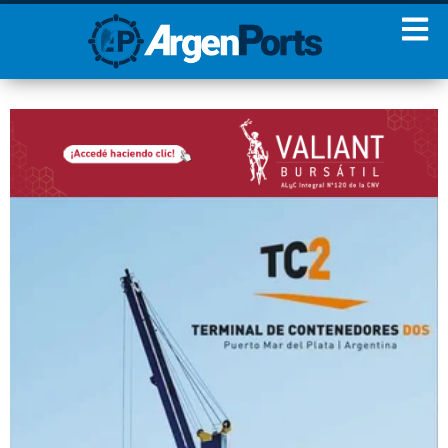
¡Sumate a nuestro
Newsletter!
Nombre
Apellidos
Email
Estoy de acuerdo con las
condiciones y políticas de
privacidad.