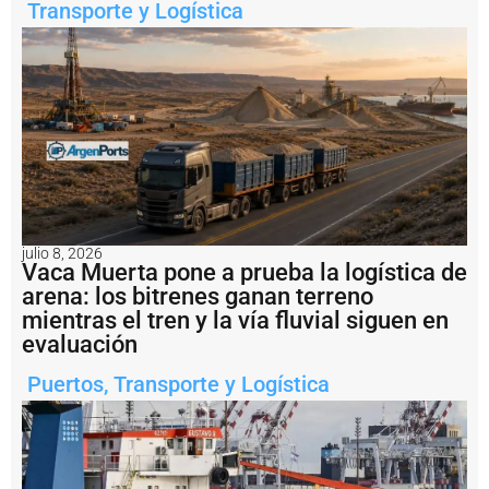
r
Transporte y Logística
g
e
n
ti
n
a
i
m
p
u
s
o
julio 8, 2026
u
Vaca Muerta pone a prueba la logística de
n
arena: los bitrenes ganan terreno
a
mientras el tren y la vía fluvial siguen en
m
u
evaluación
lt
a
Puertos
,
Transporte y Logística
d
e
U
S
D