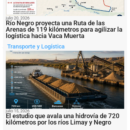
Ruta
Nacional
3,
tras
julio 20, 2026
Río Negro proyecta una Ruta de las
la
tragica
Arenas de 119 kilómetros para agilizar la
inundacion
logística hacia Vaca Muerta
de
marzo
pasado.
Transporte y Logística
Notas
relacionadas
P
e
s
c
a
il
e
g
julio 15, 2026
El estudio que avala una hidrovía de 720
a
l:
kilómetros por los ríos Limay y Negro
A