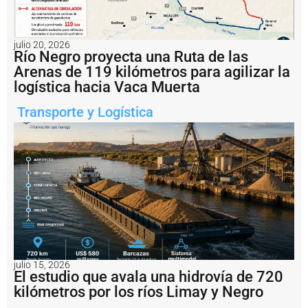
n
t
a
F
julio 20, 2026
e
Río Negro proyecta una Ruta de las
li
Arenas de 119 kilómetros para agilizar la
c
logística hacia Vaca Muerta
it
ó
Transporte y Logística
l
a
r
e
a
c
ti
v
a
c
i
ó
n
julio 15, 2026
El estudio que avala una hidrovía de 720
d
e
kilómetros por los ríos Limay y Negro
l