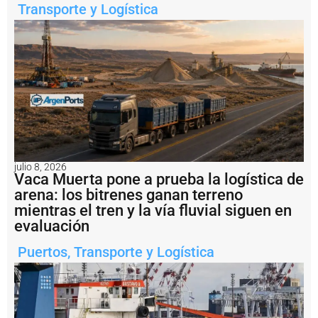
a
Transporte y Logística
h
i
s
t
ó
ri
c
a
T
e
r
m
julio 8, 2026
i
Vaca Muerta pone a prueba la logística de
n
arena: los bitrenes ganan terreno
a
mientras el tren y la vía fluvial siguen en
l
I
evaluación
d
e
Puertos
,
Transporte y Logística
l
P
u
e
r