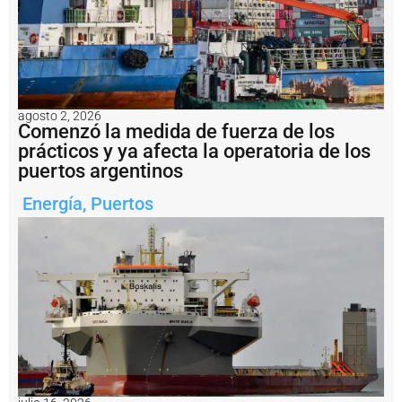
t
o
V
il
l
a
C
agosto 2, 2026
o
Comenzó la medida de fuerza de los
n
prácticos y ya afecta la operatoria de los
s
puertos argentinos
ti
t
u
Energía
,
Puertos
c
i
ó
n
t
r
a
s
c
a
s
i