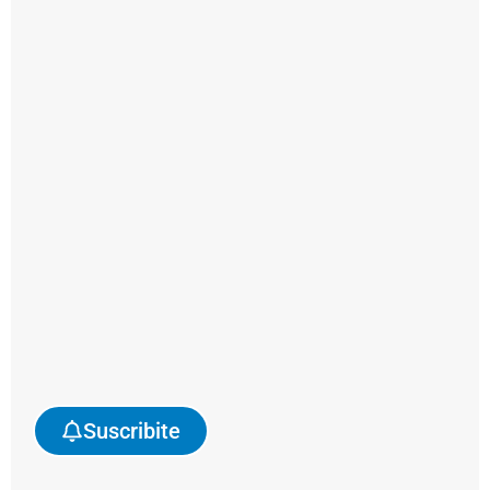
de
Gestión
Puerto
La
Plata).
Tesorero:
Cambareri,
Favio
(Adm.
Portuaria
Pto.
Comodoro
Suscribite
Rivadavia).