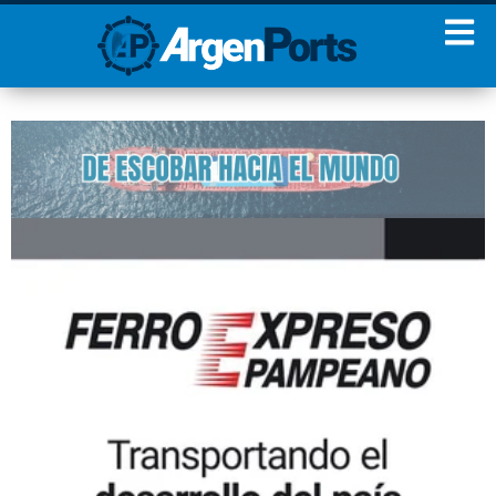
¡Sumate a nuestro
Newsletter!
Nombre
Apellidos
Email
Estoy de acuerdo con las
condiciones y políticas de
privacidad.