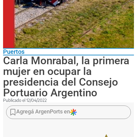
Puertos
Carla Monrabal, la primera
mujer en ocupar la
presidencia del Consejo
Portuario Argentino
Publicado el
12/04/2022
La
titular
Agregá ArgenPorts en
del
Consorcio
de
Gestión