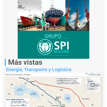
del
sector.
Más vistas
Energía
,
Transporte y Logística
Notas
relacionadas
S
a