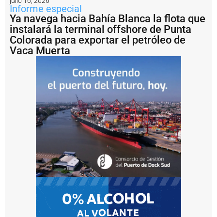
julio 16, 2026
7
Informe especial
0
Ya navega hacia Bahía Blanca la flota que
a
instalará la terminal offshore de Punta
ñ
Colorada para exportar el petróleo de
o
s
Vaca Muerta
P
u
e
r
t
o
M
a
r
d
e
l
P
l
a
t
a
b