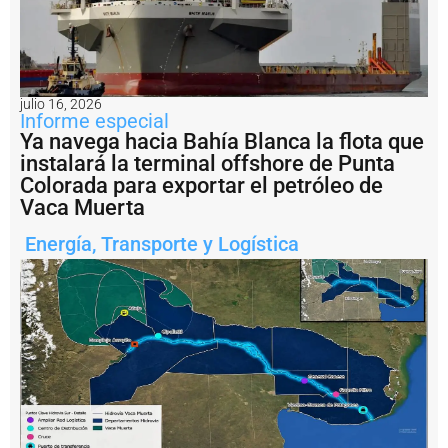
n
e
rí
a
a
r
julio 16, 2026
g
Informe especial
e
Ya navega hacia Bahía Blanca la flota que
n
instalará la terminal offshore de Punta
ti
Colorada para exportar el petróleo de
n
Vaca Muerta
a
?
Energía
,
Transporte y Logística
P
e
s
c
a
il
e
g
a
l:
A