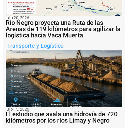
d
e
e
l
julio 20, 2026
P
Río Negro proyecta una Ruta de las
u
Arenas de 119 kilómetros para agilizar la
e
logística hacia Vaca Muerta
r
t
Transporte y Logística
o
d
e
R
o
s
a
ri
o
c
o
n
v
julio 15, 2026
El estudio que avala una hidrovía de 720
e
r
kilómetros por los ríos Limay y Negro
ti