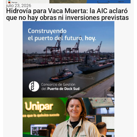
r
julio 23, 2026
g
Hidrovía para Vaca Muerta: la AIC aclaró
e
que no hay obras ni inversiones previstas
n
ti
n
a
i
m
p
u
s
o
u
n
a
m
u
lt
a
d
e
U
S
D