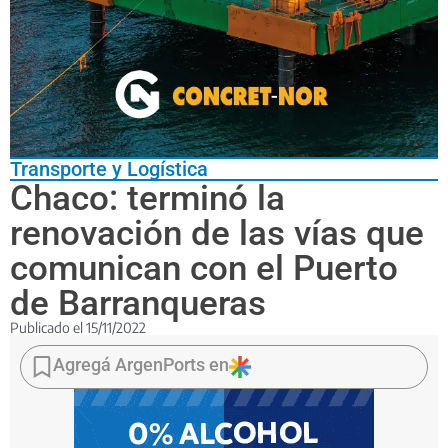
Transporte y Logística
Chaco: terminó la
renovación de las vías que
comunican con el Puerto
de Barranqueras
Publicado el
15/11/2022
Las
obras
Agregá ArgenPorts en
demandaron
una
inversión
de