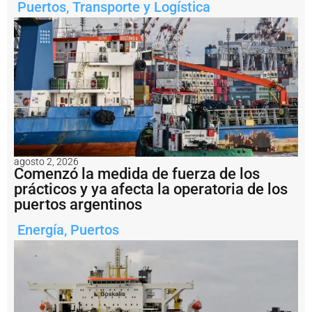
r
Puertos
,
Transporte y Logística
s
e
r
e
a
l
m
e
n
t
e
e
agosto 2, 2026
n
Comenzó la medida de fuerza de los
s
prácticos y ya afecta la operatoria de los
a
puertos argentinos
li
d
Energía
,
Puertos
a
d
e
l
a
m
i