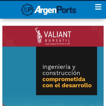
¡Sumate a nuestro
Newsletter!
Nombre
Apellidos
Email
Estoy de acuerdo con las
condiciones y políticas de
privacidad.