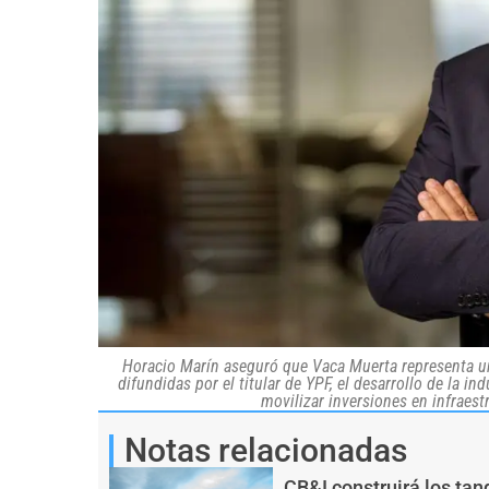
Horacio Marín aseguró que Vaca Muerta representa una
difundidas por el titular de YPF, el desarrollo de la i
movilizar inversiones en infraest
Notas relacionadas
CB&I construirá los ta