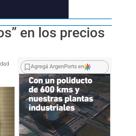
s” en los precios
idad
Agregá ArgenPorts en