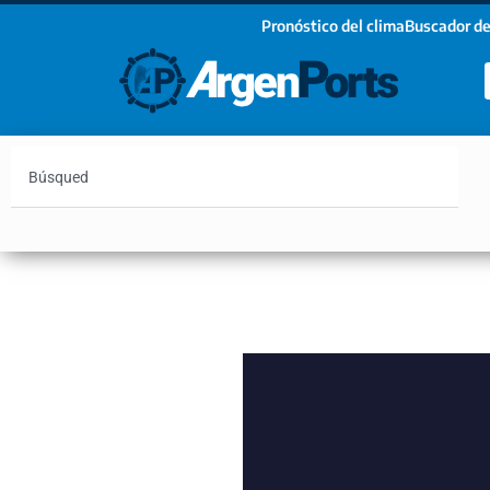
Pronóstico del clima
Buscador de
¡Sumate a nuestro Newsletter!
Nombre
Apellidos
Email
Argentina
Vaca Muerta
Hidrovía
Bahía Blanc
Estoy de acuerdo con las condiciones y políticas d
privacidad.