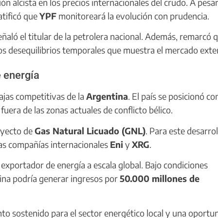
ón alcista en los precios internacionales del crudo. A pesa
atificó que
YPF
monitoreará la evolución con prudencia.
ñaló el titular de la petrolera nacional. Además, remarcó q
os desequilibrios temporales que muestra el mercado exte
 energía
tajas competitivas de la
Argentina
. El país se posicionó c
uera de las zonas actuales de conflicto bélico.
oyecto de
Gas Natural Licuado (GNL)
. Para este desarroll
las compañías internacionales
Eni
y
XRG
.
an exportador de energía a escala global. Bajo condiciones
ina podría generar ingresos por
50.000 millones de
o sostenido para el sector energético local y una oportu