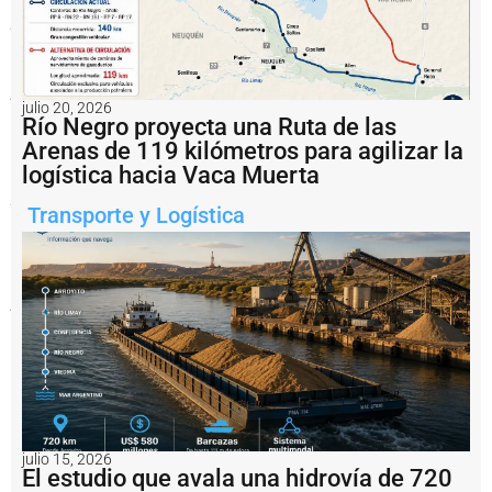
cambio
podría
favorecer
la
competitividad
y
reducir
julio 20, 2026
Río Negro proyecta una Ruta de las
tiempos
operativos,
Arenas de 119 kilómetros para agilizar la
especialmente
logística hacia Vaca Muerta
en
puertos
Transporte y Logística
de
gran
movimiento
de
hidrocarburos
y
graneles,
donde
este
tipo
de
maniobras
son
frecuentes.
Foto
julio 15, 2026
El estudio que avala una hidrovía de 720
Sinay.