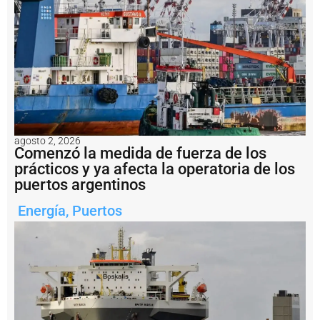
.
2
m
il
l
o
n
e
s
a
l
agosto 2, 2026
b
Comenzó la medida de fuerza de los
u
prácticos y ya afecta la operatoria de los
q
puertos argentinos
u
e
Energía
,
Puertos
H
a
i
X
i
a
n
g
2