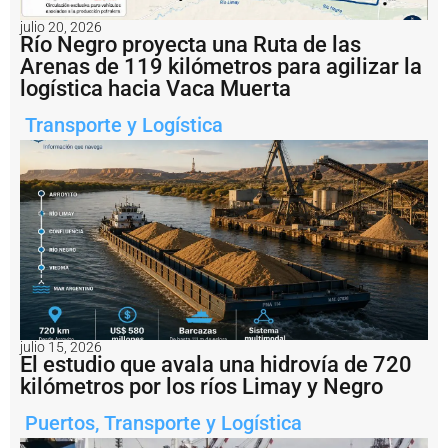
g
e
julio 20, 2026
n
Río Negro proyecta una Ruta de las
ti
Arenas de 119 kilómetros para agilizar la
n
logística hacia Vaca Muerta
a
i
Transporte y Logística
m
p
u
s
o
u
n
a
m
u
lt
a
d
julio 15, 2026
El estudio que avala una hidrovía de 720
e
U
kilómetros por los ríos Limay y Negro
S
D
Puertos
,
Transporte y Logística
1