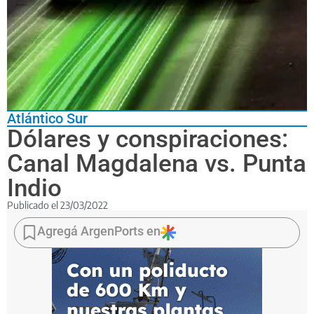
Atlántico Sur
Dólares y conspiraciones:
Canal Magdalena vs. Punta
Indio
Publicado el
23/03/2022
Canal
Magdalena
Agregá ArgenPorts en
es
un
tema
que
Agustina
Propato