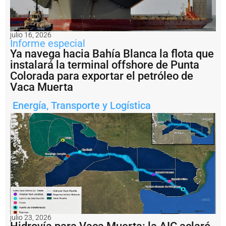
E
n
i
julio 16, 2026
m
Informe especial
á
Ya navega hacia Bahía Blanca la flota que
g
instalará la terminal offshore de Punta
e
n
Colorada para exportar el petróleo de
e
Vaca Muerta
s
:
Energía
,
Transporte y Logística
fi
n
a
li
z
ó
e
n
B
a
h
í
julio 23, 2026
a