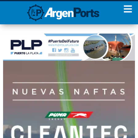
¡Sumate a nuestro
Newsletter!
Nombre
Apellidos
Email
Estoy de acuerdo con las
condiciones y políticas de
privacidad.