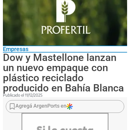
Empresas
Dow y Mastellone lanzan
un nuevo empaque con
plástico reciclado
producido en Bahía Blanca
Publicado el
11/12/2025
Se
trata
Agregá ArgenPorts en
de
un
film
termocontraíble