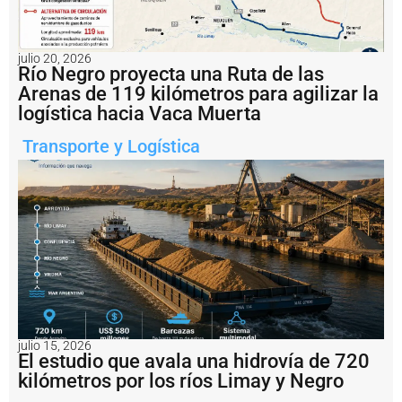
ti
v
a
c
julio 20, 2026
i
Río Negro proyecta una Ruta de las
ó
Arenas de 119 kilómetros para agilizar la
n
logística hacia Vaca Muerta
d
e
Transporte y Logística
l
a
h
i
s
t
ó
ri
c
a
T
e
r
julio 15, 2026
El estudio que avala una hidrovía de 720
m
i
kilómetros por los ríos Limay y Negro
n