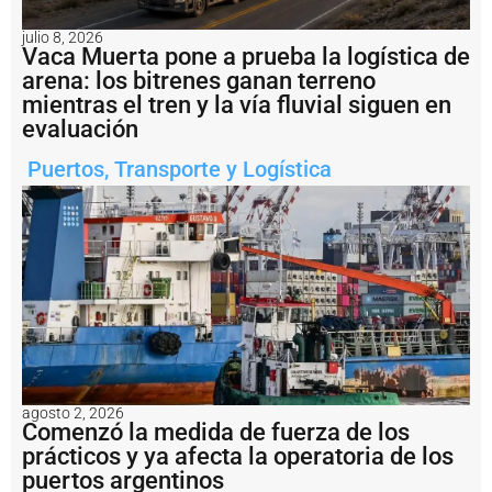
m
b
julio 8, 2026
a
Vaca Muerta pone a prueba la logística de
r
arena: los bitrenes ganan terreno
q
mientras el tren y la vía fluvial siguen en
u
evaluación
e
s
Puertos
,
Transporte y Logística
h
a
c
i
a
A
s
i
a
D
r
e
agosto 2, 2026
y
Comenzó la medida de fuerza de los
f
prácticos y ya afecta la operatoria de los
u
puertos argentinos
s