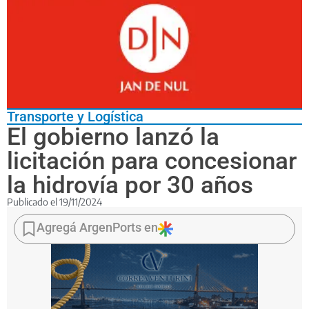
Transporte y Logística
El gobierno lanzó la
licitación para concesionar
la hidrovía por 30 años
Publicado el
19/11/2024
El
cierre
Agregá ArgenPorts en
de
presentación
de
ofertas
será
el