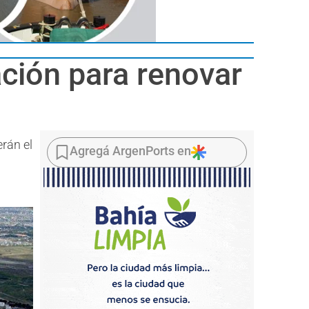
ación para renovar
erán el
Agregá ArgenPorts en