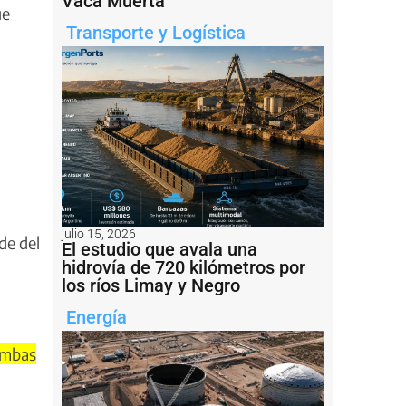
Vaca Muerta
ue
Transporte y Logística
julio 15, 2026
de del
El estudio que avala una
hidrovía de 720 kilómetros por
los ríos Limay y Negro
Energía
 ambas