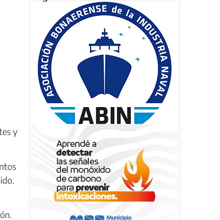
tes y
ntos
ido.
ión.