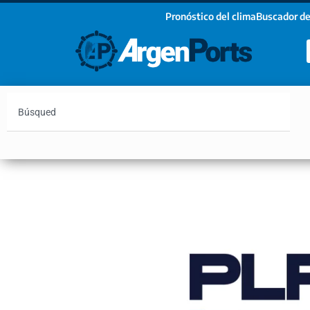
Pronóstico del clima
Buscador de
¡Sumate a nuestro Newsletter!
Nombre
Apellidos
Email
Argentina
Vaca Muerta
Hidrovía
Bahía Blanc
Estoy de acuerdo con las condiciones y políticas d
privacidad.