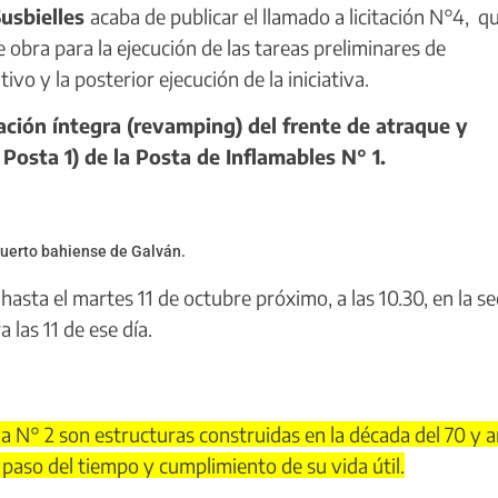
Susbielles
acaba de publicar el llamado a licitación N°4, q
e obra para la ejecución de las tareas preliminares de
ivo y la posterior ejecución de la iniciativa.
ción íntegra (revamping) del frente de atraque y
Posta 1) de la Posta de Inflamables N° 1.
 puerto bahiense de Galván.
sta el martes 11 de octubre próximo, a las 10.30, en la se
 las 11 de ese día.
a N° 2 son estructuras construidas en la década del 70 y
paso del tiempo y cumplimiento de su vida útil.