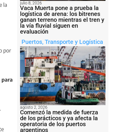
julio 8, 2026
e la
Vaca Muerta pone a prueba la
logística de arena: los bitrenes
ganan terreno mientras el tren y
la vía fluvial siguen en
evaluación
Puertos
,
Transporte y Logística
o por
 para
.
agosto 2, 2026
Comenzó la medida de fuerza
de los prácticos y ya afecta la
operatoria de los puertos
te
argentinos