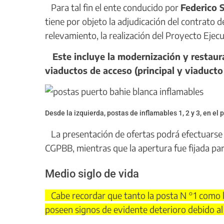
Para tal fin el ente conducido por
Federico 
tiene por objeto la adjudicación del contrato d
relevamiento, la realización del Proyecto Ejecut
Este incluye la modernización y restaura
viaductos de acceso (principal y viaducto 
Desde la izquierda, postas de inflamables 1, 2 y 3, en el
La presentación de ofertas podrá efectuarse ha
CGPBB, mientras que la apertura fue fijada para
Medio siglo de vida
Cabe recordar que tanto la posta N °1 como l
poseen signos de evidente deterioro debido al 