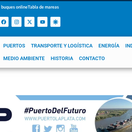
 buques online
Tabla de mareas
PUERTOS
TRANSPORTE Y LOGÍSTICA
ENERGÍA
IN
a
MEDIO AMBIENTE
YPF
GNL
Mar del Plata
HISTORIA
Patagonia
CONTACTO
Quequén
e