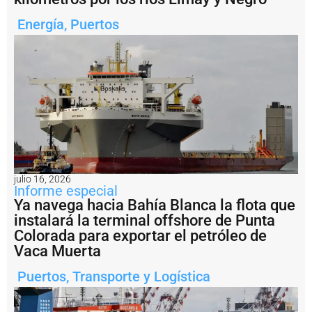
ó
n
Energía
,
Puertos
d
e
l
U
r
u
g
u
a
y
a
c
e
julio 16, 2026
l
Informe especial
e
Ya navega hacia Bahía Blanca la flota que
r
instalará la terminal offshore de Punta
a
Colorada para exportar el petróleo de
s
Vaca Muerta
u
ri
Puertos
,
Transporte y Logística
t
m
o