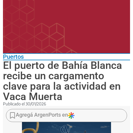
Puertos
El puerto de Bahía Blanca
recibe un cargamento
clave para la actividad en
Vaca Muerta
Publicado el
30/01/2026
El
buque
Agregá ArgenPorts en
KN
Fortune
descargó