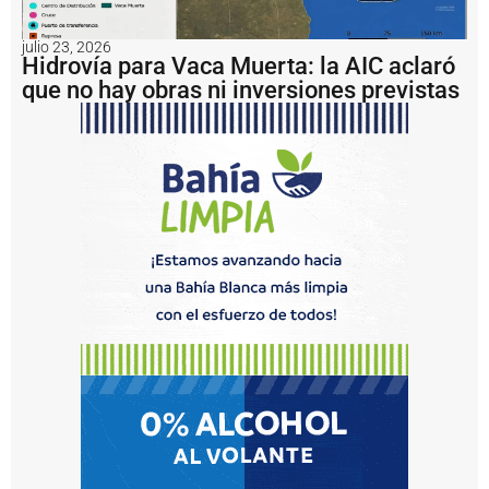
q
u
e
julio 23, 2026
Hidrovía para Vaca Muerta: la AIC aclaró
s
y
que no hay obras ni inversiones previstas
ll
e
g
a
r
á
a
1
2
o
p
e
r
a
c
i
o
n
e
s