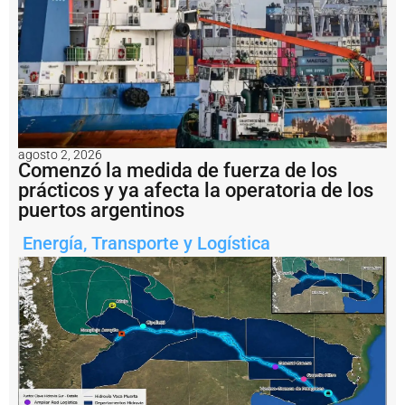
e
x
p
o
r
t
a
d
o
r:
agosto 2, 2026
s
Comenzó la medida de fuerza de los
u
prácticos y ya afecta la operatoria de los
m
puertos argentinos
a
d
Energía
,
Transporte y Logística
o
s
n
u
e
v
o
s
b
u