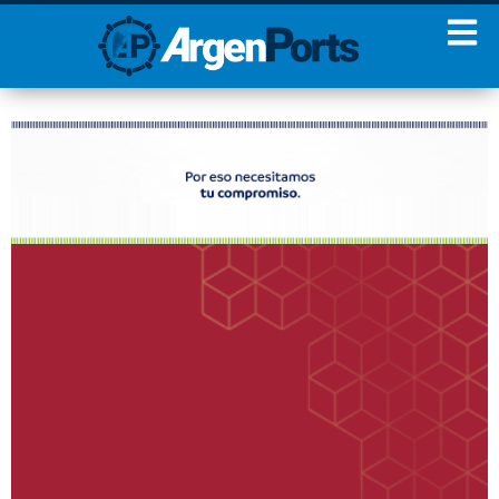
¡Sumate a nuestro
Newsletter!
Nombre
Apellidos
Email
Estoy de acuerdo con las
condiciones y políticas de
privacidad.