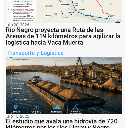
de
materiales
críticos
del
desarrollo
energético
julio 20, 2026
argentino.
Río Negro proyecta una Ruta de las
Arenas de 119 kilómetros para agilizar la
Notas
logística hacia Vaca Muerta
relacionadas
Transporte y Logística
P
u
e
r
t
o
C
o
n
c
e
p
julio 15, 2026
c
El estudio que avala una hidrovía de 720
i
kilómetros por los ríos Limay y Negro