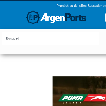
Pronóstico del clima
Buscador de
¡Sumate a nuestro Newsletter!
Nombre
Apellidos
Email
Argentina
Vaca Muerta
Hidrovía
Bahía Blanc
Estoy de acuerdo con las condiciones y políticas d
privacidad.