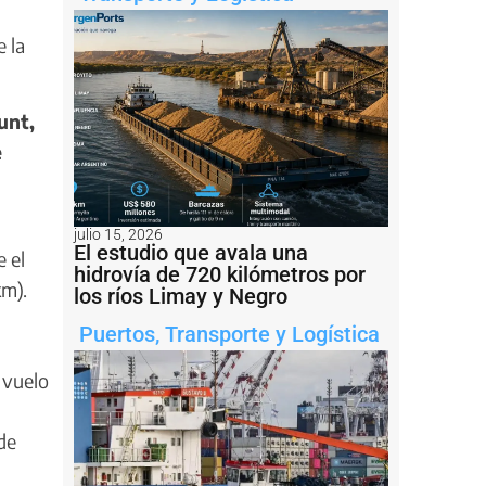
 la
unt,
e
julio 15, 2026
El estudio que avala una
 el
hidrovía de 720 kilómetros por
km).
los ríos Limay y Negro
Puertos
,
Transporte y Logística
 vuelo
de