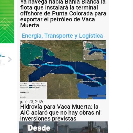
Ya navega hacia Bahía Blanca la
flota que instalará la terminal
offshore de Punta Colorada para
exportar el petróleo de Vaca
Muerta
Energía
,
Transporte y Logística
...
Un buque argentino navegará aguas cercanas a las islas Georgias del Sur: qué objetivo tiene
julio 23, 2026
Hidrovía para Vaca Muerta: la
AIC aclaró que no hay obras ni
inversiones previstas