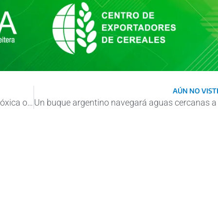
AÚN NO VISTE
¿Brasil hundirá su portaviones con carga tóxica o lo enviará a Arabia Saudita?