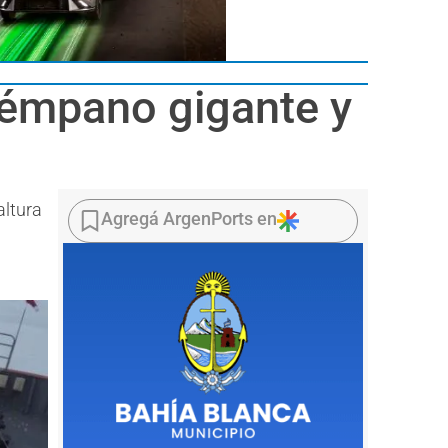
 témpano gigante y
altura
Agregá ArgenPorts en