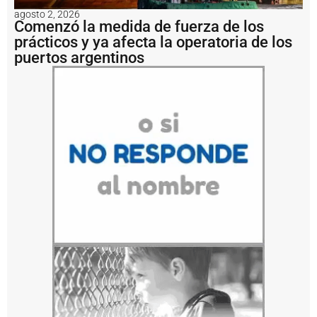
p
agosto 2, 2026
e
Comenzó la medida de fuerza de los
r
prácticos y ya afecta la operatoria de los
v
puertos argentinos
i
s
ó
6
6
m
o
v
i
m
i
e
n
t
o
s
e
n
l
a
H